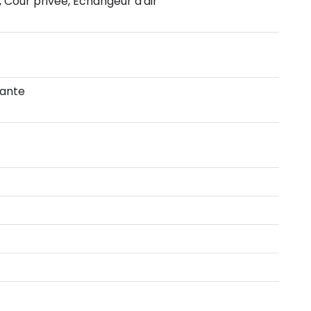
, Cour privée, Échangeur d'air
ante