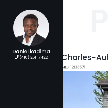
P
Daniel kadima
7175 Rue Charles-Au
(418) 261-7422
Maison à étages | MLS: 12133571