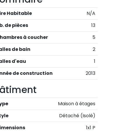
ire Habitable
N/A
b. de pièces
13
hambres à coucher
5
alles de bain
2
alles d'eau
1
nnée de construction
2013
âtiment
ype
Maison à étages
tyle
Détaché (Isolé)
imensions
1x1 P