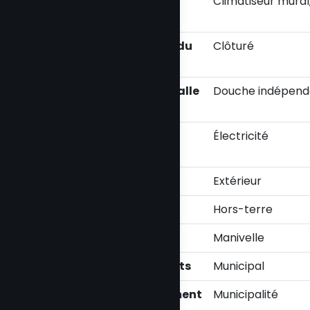
Équipement
Climatiseur mural
disponible
Aménagement du
Clôturé
terrain
Salle de bains/salle
Douche indépend
d'eau
Énergie pour le
Électricité
chauffage
Stationnement
Extérieur
Piscine
Hors-terre
Type de fenêtre
Manivelle
Système d'égouts
Municipal
Approvisionnement
Municipalité