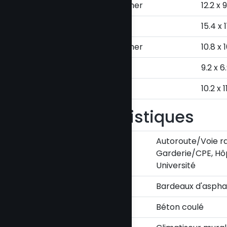
Chambre à coucher
12.2 x 
Salle familiale
15.4 x 1
Chambre à coucher
10.8 x 
Salle de bains
9.2 x 6
Atelier
10.2 x 1
Caractéristiques
Proximité
Autoroute/Voie ra
Garderie/CPE, Hô
Université
Toiture
Bardeaux d'aspha
Fondation
Béton coulé