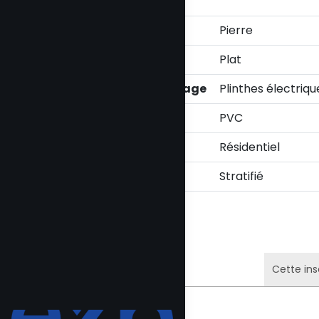
en eau
Revêtements
Pierre
Topographie
Plat
Mode de chauffage
Plinthes électriqu
Fenêtres
PVC
Zonage
Résidentiel
Armoires
Stratifié
Cette ins