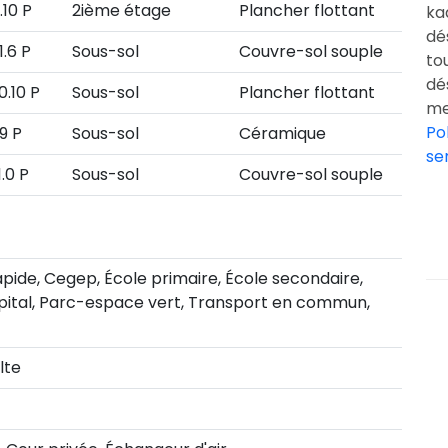
9.10 P
2ième étage
Plancher flottant
ka
dé
1.6 P
Sous-sol
Couvre-sol souple
to
dé
10.10 P
Sous-sol
Plancher flottant
me
Po
.9 P
Sous-sol
Céramique
se
1.0 P
Sous-sol
Couvre-sol souple
pide, Cegep, École primaire, École secondaire,
pital, Parc-espace vert, Transport en commun,
lte