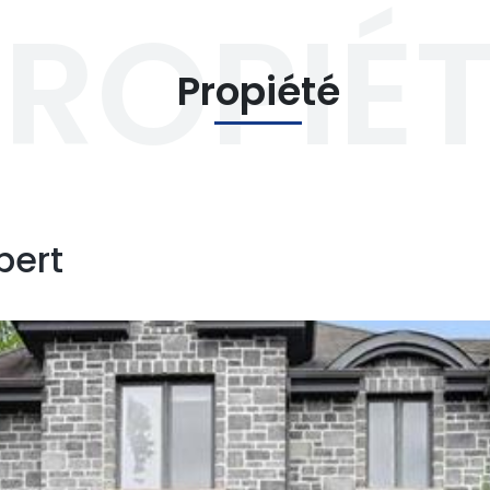
ROPIÉ
Propiété
bert