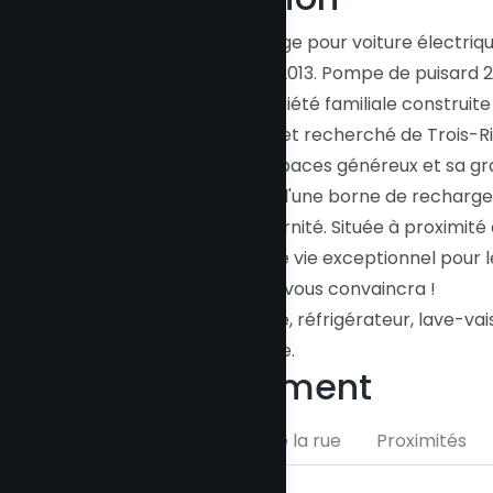
Borne de recharge pour voiture électri
Échangeur d'air 2013. Pompe de puisard 20
Magnifique propriété familiale construit
secteur paisible et recherché de Trois-
en pierre, ses espaces généreux et sa gra
famille. Équipée d'une borne de recharge 
confort et modernité. Située à proximité
offre un cadre de vie exceptionnel pour l
de vie. Une visite vous convaincra !
Inclus :
Cuisinière, réfrigérateur, lave-vais
piscine hors terre.
Emplacement
Carte
Vue de la rue
Proximités