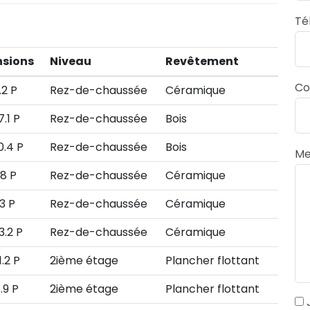
Té
sions
Niveau
Revêtement
Co
.2 P
Rez-de-chaussée
Céramique
7.1 P
Rez-de-chaussée
Bois
10.4 P
Rez-de-chaussée
Bois
Me
.8 P
Rez-de-chaussée
Céramique
.3 P
Rez-de-chaussée
Céramique
13.2 P
Rez-de-chaussée
Céramique
1.2 P
2ième étage
Plancher flottant
1.9 P
2ième étage
Plancher flottant
J