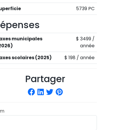
uperficie
5739 PC
épenses
axes municipales
$ 3499 /
2026)
année
axes scolaires (2025)
$ 198 / année
Partager
om