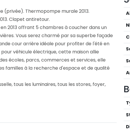
que (privée). Thermopompe murale 2013.
A
13. Clapet antiretour.
N
e en 2013 offrant 5 chambres à coucher dans un
Rivières. Vous serez charmé par sa superbe façade
C
nde cour arrière idéale pour profiter de l'été en
S
pour véhicule électrique, cette maison allie
 des écoles, parcs, commerces et services, elle
S
es familles à la recherche d'espace et de qualité
A
selle, tous les luminaires, tous les stores, foyer,
B
T
S
D