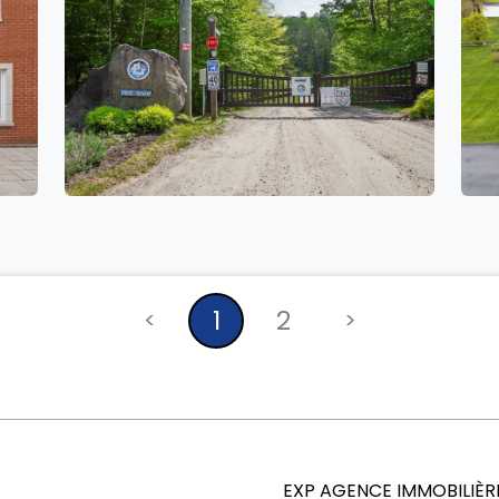
se
23 Ch. du Trappeur
0
0
1
2
<
>
EXP AGENCE IMMOBILIÈR