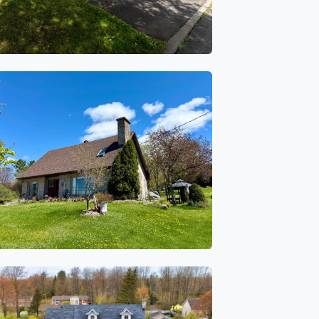
110 Rue Chamberland
4
2