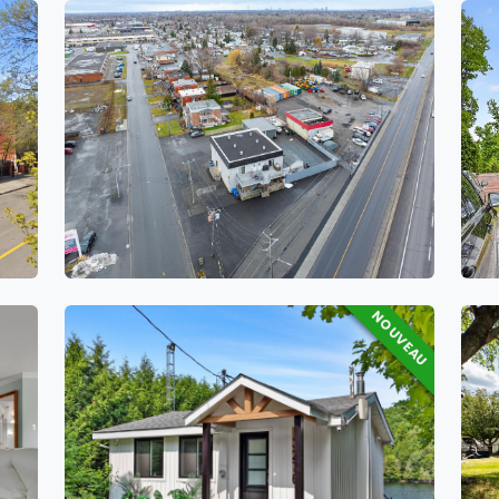
3040 Rue Harvey
1
1
NOUVEAU
3276 12e Rue
2
1