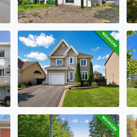
NOUVEAU
34 Rue des Érables
5
3
NOUVEAU