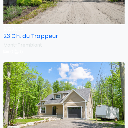
$329,000
23 Ch. du Trappeur
Mont-Tremblant
0
0