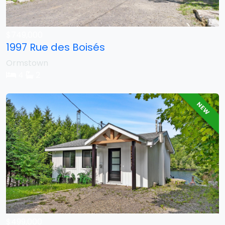
$749,000
1997 Rue des Boisés
Ormstown
4
2
NEW
$499,000