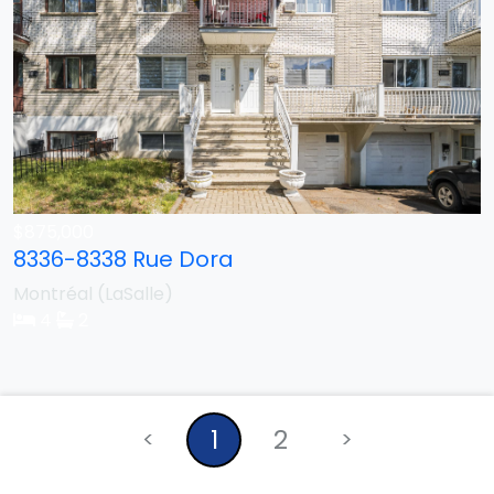
$875,000
8336-8338 Rue Dora
Montréal (LaSalle)
4
2
1
2
<
>