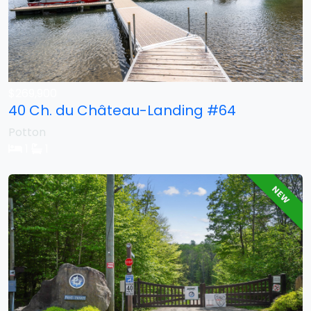
$269,900
40 Ch. du Château-Landing #64
Potton
1
1
NEW