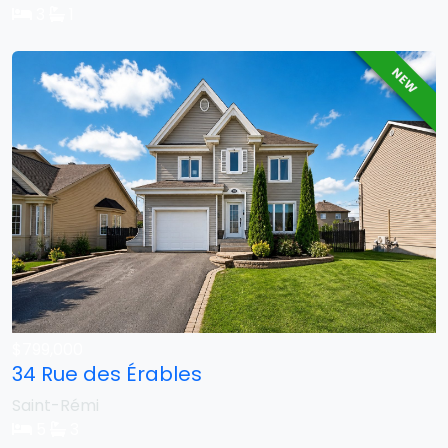
3
1
NEW
$799,000
34 Rue des Érables
Saint-Rémi
5
3