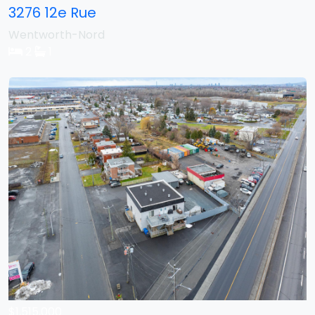
3276 12e Rue
Wentworth-Nord
2
1
$1,515,000