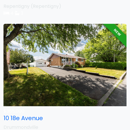
Repentigny (Repentigny)
4
3
NEW
$365,000
10 18e Avenue
Drummondville