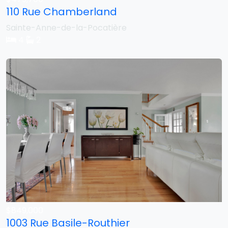
110 Rue Chamberland
Sainte-Anne-de-la-Pocatière
4
2
$849,000
1003 Rue Basile-Routhier