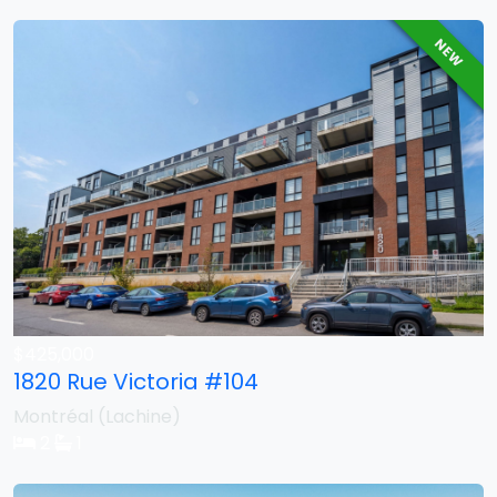
NEW
$425,000
1820 Rue Victoria #104
Montréal (Lachine)
2
1