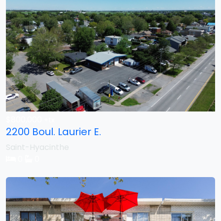
$800,000
+tx
2200 Boul. Laurier E.
Saint-Hyacinthe
0
0